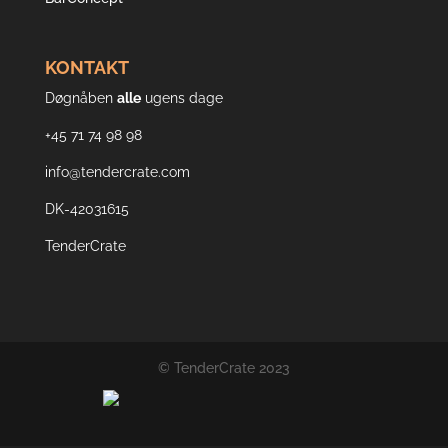
KONTAKT
Døgnåben
alle
ugens dage
+45 71 74 98 98
info@tendercrate.com
DK-42031615
TenderCrate
© TenderCrate 2023