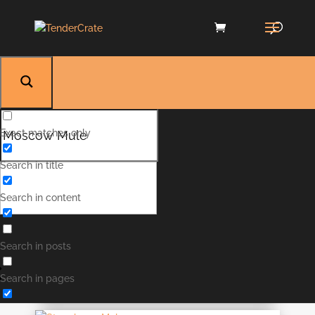
Exact matches only
Search in title
Moscow Mule
Search in content
Moscow Mule er en super simpel syrlig, krydret
og forfriskende valgmulighed til din
fredagscocktail. Moscow Mule har sit navn pga.
Search in posts
vodka er hovedingrediensen i cocktailen og
vodka tit og ofte bliver associeret med Rusland,
Search in pages
hvor Moskva (eller Moscow på engelsk) er...