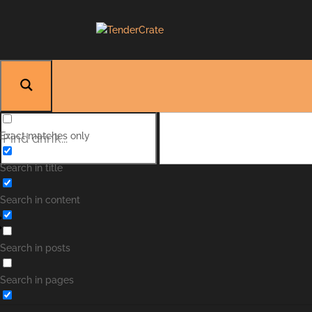
Exact matches only
Search in title
Search in content
Search in posts
Search in pages