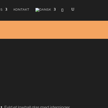
OS
KONTAKT
le
orfriskende valgmulighed til din fredagscocktail. Moscow
cocktailen og vodka tit og ofte bliver associeret med
 hovedstaden.
Tilberedning
Fyld et lowball glas med isterninger.