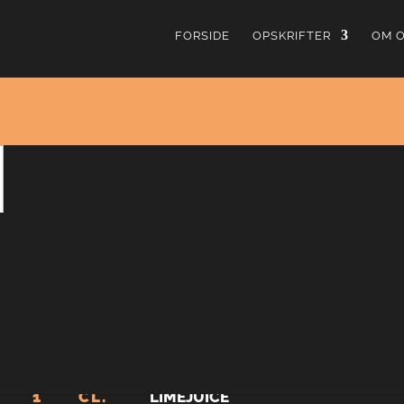
FORSIDE
OPSKRIFTER
OM 
Moscow Mu
3.59
fra
60
stemmer
Moscow Mule er en super simpel syrlig, krydret og f
Mule har sit navn pga. vodka er hovedingrediensen i 
Rusland, hvor Moskva (eller Moscow på engelsk) er
4
CL.
VODKA
1
CL.
LIMEJUICE