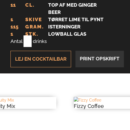
11
CL.
TOP AF MED GINGER
BEER
1
SKIVE
TØRRET LIME TIL PYNT
115
GRAM.
ISTERNINGER
1
STK.
LOWBALL GLAS
Antal
1
drinks
PRINT OPSKRIFT
LEJ EN COCKTAILBAR
ity Mix
Fizzy Coffee