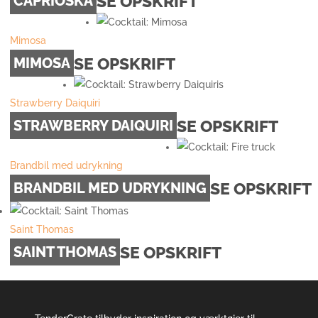
SE OPSKRIFT
CAPRIOSKA
Mimosa
SE OPSKRIFT
MIMOSA
Strawberry Daiquiri
SE OPSKRIFT
STRAWBERRY DAIQUIRI
Brandbil med udrykning
SE OPSKRIFT
BRANDBIL MED UDRYKNING
Saint Thomas
SE OPSKRIFT
SAINT THOMAS