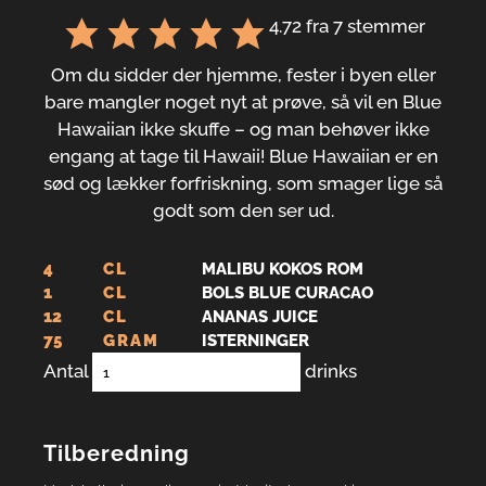
4.72
fra
7
stemmer
Om du sidder der hjemme, fester i byen eller
bare mangler noget nyt at prøve, så vil en Blue
Hawaiian ikke skuffe – og man behøver ikke
engang at tage til Hawaii! Blue Hawaiian er en
sød og lækker forfriskning, som smager lige så
godt som den ser ud.
4
CL
MALIBU KOKOS ROM
1
CL
BOLS BLUE CURACAO
12
CL
ANANAS JUICE
75
GRAM
ISTERNINGER
Antal
drinks
Tilberedning