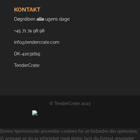
KONTAKT
Døgnåben
alle
ugens dage
+45 71 74 98 98
info@tendercrate.com
DK-42031615
TenderCrate
© TenderCrate 2023
Denne hjemmeside anvender cookies for at forbedre din oplevelse.
Vi antager at du er inforstået med dette, hvis du fortsat anvender