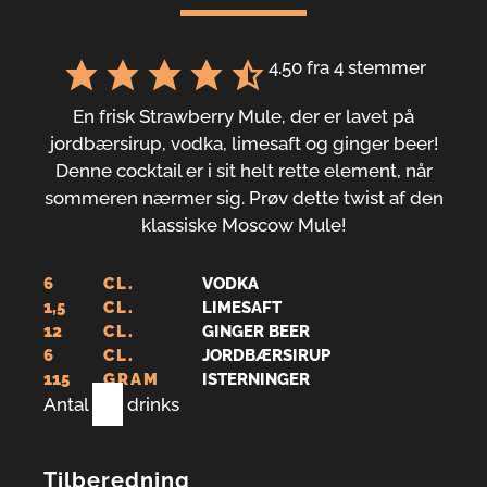
4.50
fra
4
stemmer
En frisk Strawberry Mule, der er lavet på
jordbærsirup, vodka, limesaft og ginger beer!
Denne cocktail er i sit helt rette element, når
sommeren nærmer sig. Prøv dette twist af den
klassiske Moscow Mule!
6
CL.
VODKA
1,5
CL.
LIMESAFT
12
CL.
GINGER BEER
6
CL.
JORDBÆRSIRUP
115
GRAM
ISTERNINGER
Antal
1
drinks
Tilberedning