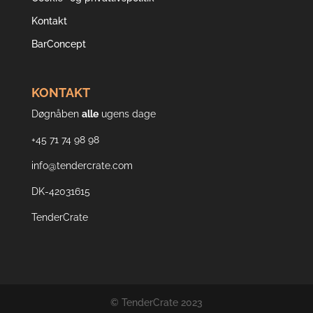
Kontakt
BarConcept
KONTAKT
Døgnåben
alle
ugens dage
+45 71 74 98 98
info@tendercrate.com
DK-42031615
TenderCrate
© TenderCrate 2023