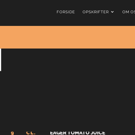
FORSIDE
OPSKRIFTER
OM O
Bloody Jäg
4.67
fra
3
stemmer
Her er faktisk en Bloody Mary med enkelt ændring, n
er et mere krydret svar på en Bloody Mary med et fan
cocktailen fuldstændig fantastisk. Hvis du er fan af
5
CL
JÄGERMEISTER
9
CL.
EAGER TOMATO JUICE