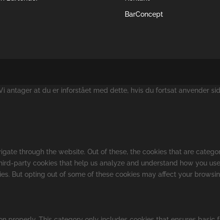
BarConcept
 antager at du er inforstået med dette, hvis du fortsat anvender si
gate through the website. Out of these, the cookies that are catego
 third-party cookies that help us analyze and understand how you use
kies. But opting out of some of these cookies may affect your browsi
on properly. This category only includes cookies that ensures basic f