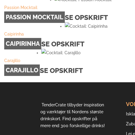
Passion Mocktail
SE OPSKRIFT
PASSION MOCKTAIL
Caipirinha
SE OPSKRIFT
CAIPIRINHA
Carajillo
SE OPSKRIFT
CARAJILLO
VO
TenderCrate tilbyder inspiration
og værktøjer til Nordens største
Iskla
drinkskort. Find opskrifter på
Zub
mere end 300 forskellige drinks!
Lej 