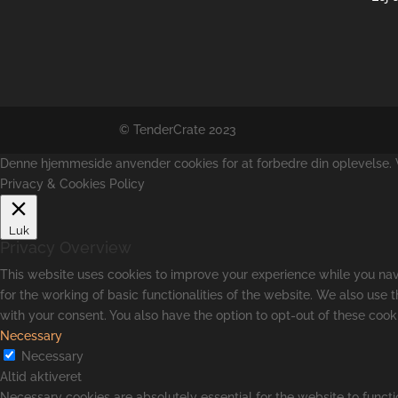
© TenderCrate 2023
Denne hjemmeside anvender cookies for at forbedre din oplevelse. Vi
Privacy & Cookies Policy
Luk
Privacy Overview
This website uses cookies to improve your experience while you navi
for the working of basic functionalities of the website. We also use
with your consent. You also have the option to opt-out of these coo
Necessary
Necessary
Altid aktiveret
Necessary cookies are absolutely essential for the website to functi