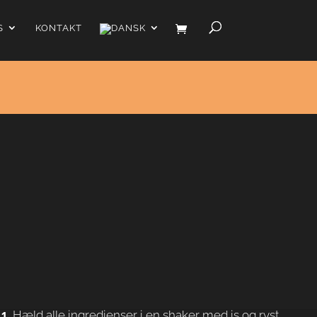
S
KONTAKT
er
emlig Jägermeister i stedet for vodka. En Bloody Jäger
tastisk twist af lakrids som komplimenterer resten af
 den originale Bloody Mary bør du prøve denne variation.
Tilberedning
Hæld alle ingredienser i en shaker med is og ryst