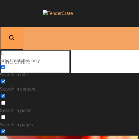
Exact matches only
Search in title
Search in content
Search in posts
Search in pages