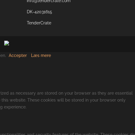
info@tendercrate.com
DK-42031615
TenderCrate
den.
Accepter
Læs mere
rized as necessary are stored on your browser as they are essential
 this website. These cookies will be stored in your browser only
ng experience.
unctionalities and security features of the website. These cookies do