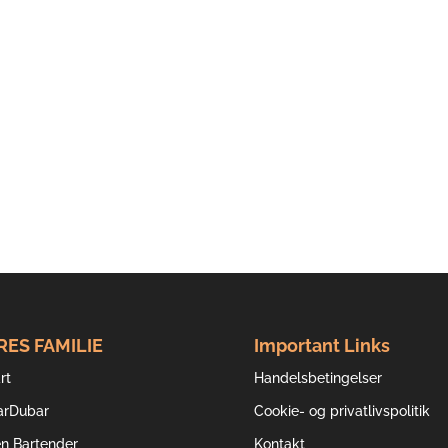
RES FAMILIE
Important Links
rt
Handelsbetingelser
arDubar
Cookie- og privatlivspolitik
en Bartender
Kontakt