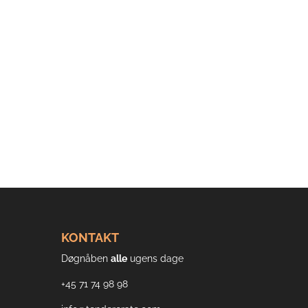
KONTAKT
Døgnåben
alle
ugens dage
+45 71 74 98 98