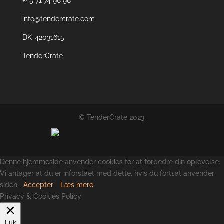
+45 71 74 98 98
info@tendercrate.com
DK-42031615
TenderCrate
© TenderCrate 2023
Denne hjemmeside anvender cookies for at forbedre din oplevelse.
Vi antager at du er inforstået med dette, hvis du fortsat anvender
siden.
Accepter
Læs mere
Privacy & Cookies Policy
Luk