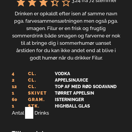
3.24
fra
72
stemmer
Drinken er opkaldt efter isen af samme navn
pga. farvesammensætningen men også pga.
smagen. Filur er en frisk og frugtig
sommerdrink både smagen og farverne er nok
til at bringe dig i sommerhumør uanset
årstiden for du kan ikke andet end at blive i
godt humør når du drikker Filur.
4
CL.
VODKA
2
CL.
APPELSINJUICE
12
CL.
TOP AF MED RØD SODAVAND
1
SKIVET
TØRRET APPELSIN
60
GRAM.
ISTERNINGER
1
STK.
HIGHBALL GLAS
Antal
1
Drinks