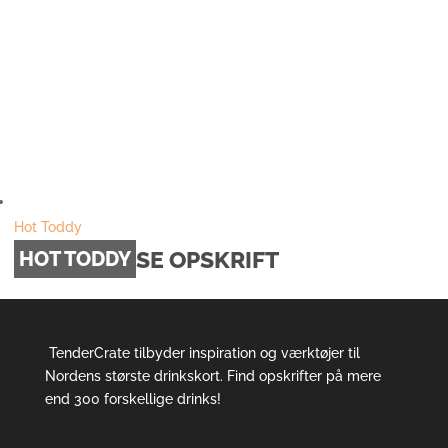
Hot Toddy
SE OPSKRIFT
HOT TODDY
TenderCrate tilbyder inspiration og værktøjer til
Nordens største drinkskort. Find opskrifter på mere
end 300 forskellige drinks!