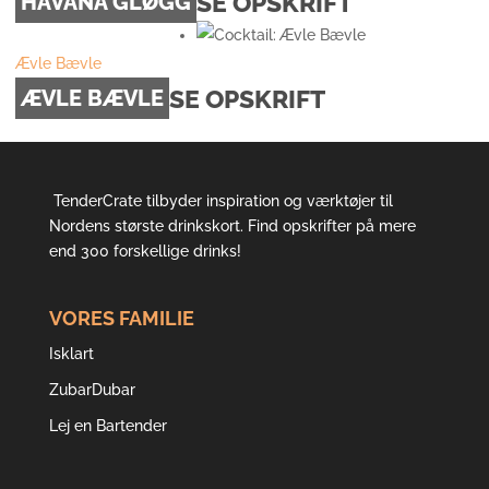
SE OPSKRIFT
HAVANA GLØGG
Ævle Bævle
SE OPSKRIFT
ÆVLE BÆVLE
TenderCrate tilbyder inspiration og værktøjer til
Nordens største drinkskort. Find opskrifter på mere
end 300 forskellige drinks!
VORES FAMILIE
Isklart
ZubarDubar
Lej en Bartender