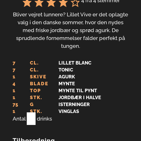
4
fra
4
stemmer
Bliver vejret lunnere? Lillet Vive er det oplagte
valg i den danske sommer, hvor den nydes
med friske jordbær og sprød agurk. De
sprudlende fornemmelser falder perfekt på
tungen.
7
CL.
LILLET BLANC
7
CL.
TONIC
1
SKIVE
AGURK
4
BLADE
MYNTE
1
TOP
MYNTE TIL PYNT
1
STK.
JORDBÆR I HALVE
75
G
ISTERNINGER
1
STK.
VINGLAS
Antal
1
drinks
Tilberedning