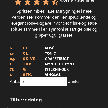
4.34
fra
3
stemmer
Spritz’en mixes i alle afskygninger i hele
verden. Her kommer den i en sprudlende og
elegant rosé-udgave, hvor det friske og søde
spiller sammen i en symfoni af saftige bær og
grapefrugt i glasset.
6
CL.
ROSÉ
10
CL.
TONIC
0,5
SKIVE
GRAPEFRUGT
1
TOP
MYNTE TIL PYNT
75
G
ISTERNINGER
1
STK.
VINGLAS
Antal
drinks
Tilberedning