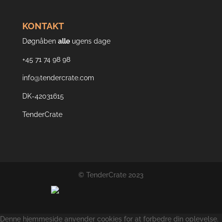
KONTAKT
Døgnåben
alle
ugens dage
+45 71 74 98 98
info@tendercrate.com
DK-42031615
TenderCrate
© TenderCrate 2023
Denne hjemmeside anvender cookies for at forbedre din oplevelse.