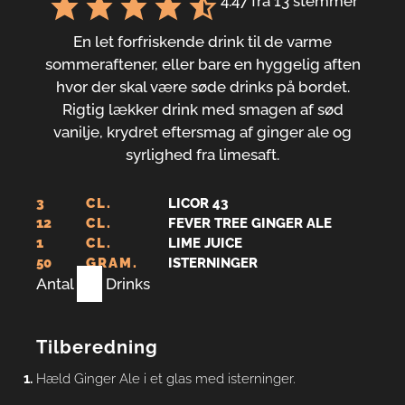
4.47
fra
13
stemmer
En let forfriskende drink til de varme
sommeraftener, eller bare en hyggelig aften
hvor der skal være søde drinks på bordet.
Rigtig lækker drink med smagen af sød
vanilje, krydret eftersmag af ginger ale og
syrlighed fra limesaft.
3
CL.
LICOR 43
12
CL.
FEVER TREE GINGER ALE
1
CL.
LIME JUICE
50
GRAM.
ISTERNINGER
Antal
1
Drinks
Tilberedning
Hæld Ginger Ale i et glas med isterninger.