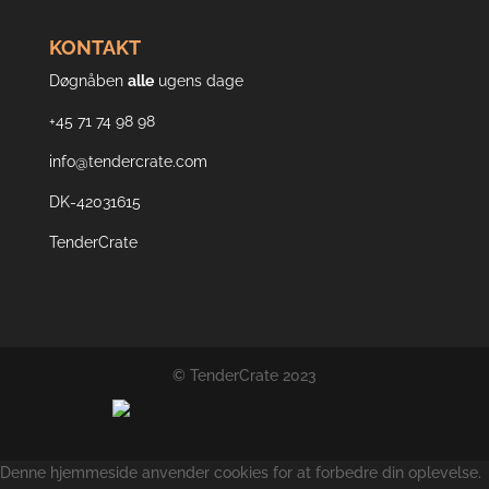
KONTAKT
Døgnåben
alle
ugens dage
+45 71 74 98 98
info@tendercrate.com
DK-42031615
TenderCrate
© TenderCrate 2023
Denne hjemmeside anvender cookies for at forbedre din oplevelse.