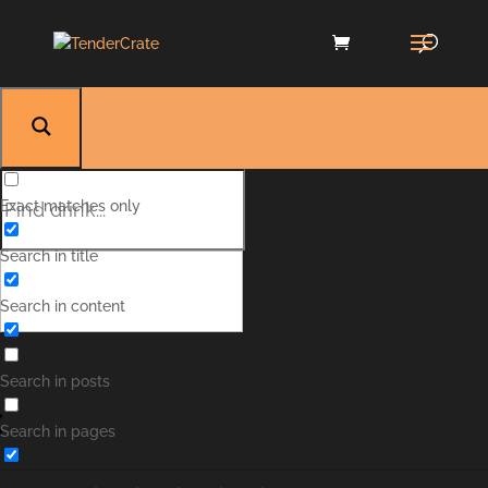
Exact matches only
Search in title
Search in content
Search in posts
JÄGERINHA
Search in pages