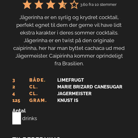
3.60
fra
10
stemmer
Jägerinha er en syrlig og krydret cocktail,
perfekt egnet til dem der gerne vil have lidt
ekstra karakter i deres sommer cocktails.
Jägerinha er en twist på den originale
caipirinha, her har man byttet cachaca ud med
Jägermeister. Caipirinha kommer oprindeligt
fra Brasilien.
3
BÅDE.
LIMEFRUGT
2
CL.
MARIE BRIZARD CANESUGAR
4
CL.
JAGERMEISTER
125
GRAM.
KNUST IS
Antal
1
drinks