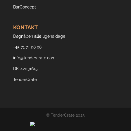
BarConcept
KONTAKT
Døgnåben
alle
ugens dage
+45 71 74 98 98
info@tendercrate.com
DK-42031615
TenderCrate
© TenderCrate 2023