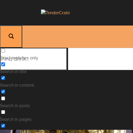
Exact matches only
Search in title
Search in content
Search in posts
Search in pages