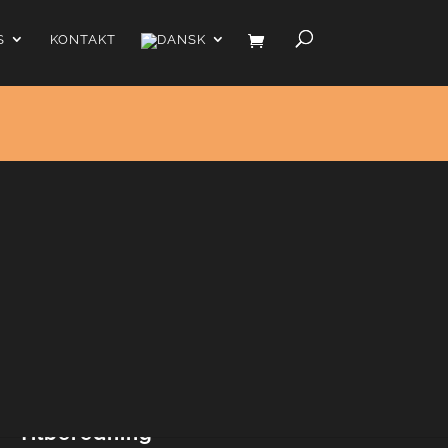
S
KONTAKT
en kun består af to slags spiritus, er det vigtigt at der
at. Det siges faktisk at denne drink i sin tid skulle røres
Tilberedning