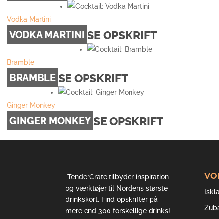
Vodka Martini
SE OPSKRIFT
VODKA MARTINI
Bramble
SE OPSKRIFT
BRAMBLE
Ginger Monkey
SE OPSKRIFT
GINGER MONKEY
VO
TenderCrate tilbyder inspiration
og værktøjer til Nordens største
Iskla
drinkskort. Find opskrifter på
Zub
mere end 300 forskellige drinks!