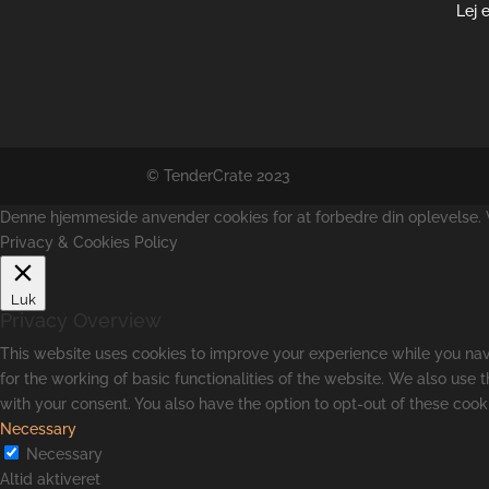
Lej 
© TenderCrate 2023
Denne hjemmeside anvender cookies for at forbedre din oplevelse. Vi
Privacy & Cookies Policy
Luk
Privacy Overview
This website uses cookies to improve your experience while you navi
for the working of basic functionalities of the website. We also use
with your consent. You also have the option to opt-out of these coo
Necessary
Necessary
Altid aktiveret