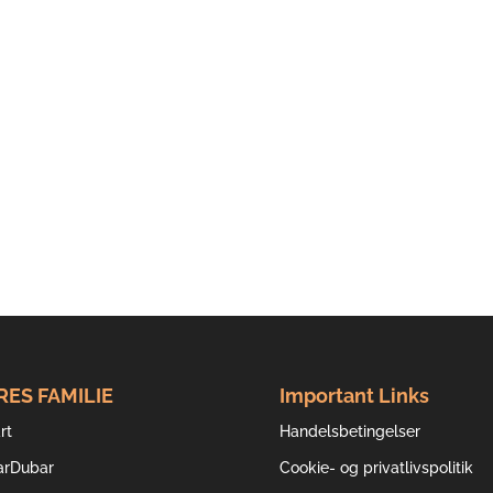
RES FAMILIE
Important Links
rt
Handelsbetingelser
arDubar
Cookie- og privatlivspolitik