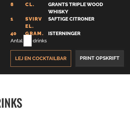
8
CL.
GRANTS TRIPLE WOOD
WHISKY
1
SVIRV
SAFTIGE CITRONER
EL.
40
GRAM.
ISTERNINGER
Antal
1
drinks
PRINT OPSKRIFT
LEJ EN COCKTAILBAR
RINKS