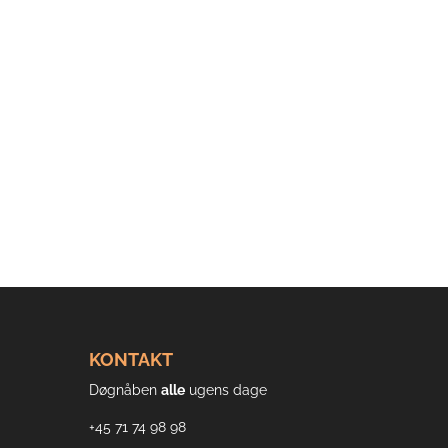
KONTAKT
Døgnåben
alle
ugens dage
+45 71 74 98 98