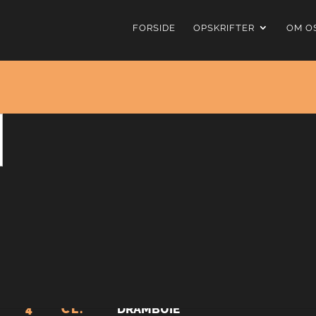
FORSIDE
OPSKRIFTER
OM O
Rusty Nail
4
fra
9
stemmer
Rusty Nail er en sød krydret whiskey cocktail. Da drink
bruges en god Scotch whisky for at opnå et godt result
rundt med et rusten søm, deraf navnet Rusty Nail.
4
CL.
DRAMBUIE